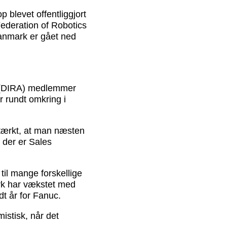
 blevet offentliggjort
 Federation of Robotics
 Danmark er gået ned
 (DIRA) medlemmer
r rundt omkring i
 stærkt, at man næsten
 der er Sales
til mange forskellige
rk har vækstet med
t år for Fanuc.
stisk, når det