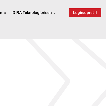
en
DIRA Teknologiprisen
Login/opret