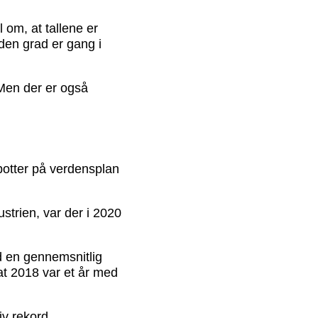
l om, at tallene er
 den grad er gang i
Men der er også
obotter på verdensplan
ustrien, var der i 2020
d en gennemsnitlig
at 2018 var et år med
iv rekord.