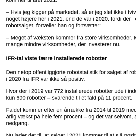
kommer til året 2021.
– Hvis jeg kigger på markedet, så er jeg slet ikke i tviv
noget højere her i 2021, end de var i 2020, fordi der i
robotsalget, fortæller han og fortsætter:
– Meget af væksten kommer fra store virksomheder. 
mange mindre virksomheder, der investerer nu.
IFR-tal viste færre installerede robotter
Den netop offentliggjorte robotstatistik
for salget af r
i 2020 fra IFR var ikke så positiv.
Hvor der i 2019 var 772 installerede robotter ude i ind
kun 690 robotter – svarende til et fald på 11 procent.
Faldet kommer efter en årrække fra 2014 til 2019 me
årlig vækst på hele fem procent – og det var selvom, 
nedgang.
Nu lader det til, at salget i 2021 kommer til at slå posit