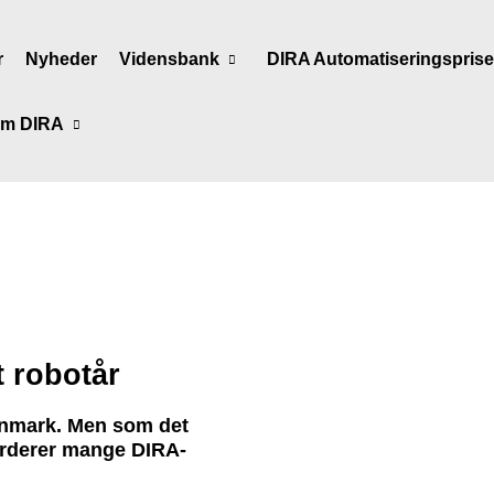
r
Nyheder
Vidensbank
DIRA Automatiseringspris
m DIRA
 robotår
 Danmark. Men som det
vurderer mange DIRA-