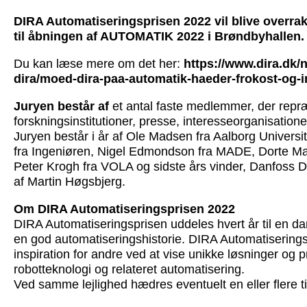
DIRA Automatiseringsprisen 2022 vil blive overra
til åbningen af AUTOMATIK 2022 i Brøndbyhallen.
Du kan læse mere om det her:
https://www.dira.dk/n
dira/moed-dira-paa-automatik-haeder-frokost-og-i
Juryen består af
et antal faste medlemmer, der repr
forskningsinstitutioner, presse, interesseorganisatione
Juryen består i år af Ole Madsen fra Aalborg Universi
fra Ingeniøren, Nigel Edmondson fra MADE, Dorte Ma
Peter Krogh fra VOLA og sidste års vinder, Danfoss D
af Martin Høgsbjerg.
Om DIRA Automatiseringsprisen 2022
DIRA Automatiseringsprisen uddeles hvert år til en d
en god automatiseringshistorie. DIRA Automatiserings
inspiration for andre ved at vise unikke løsninger og 
robotteknologi og relateret automatisering.
Ved samme lejlighed hædres eventuelt en eller flere ti