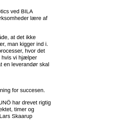
tics ved BILA
rksomheder lære af
e, at det ikke
, man kigger ind i.
processer, hvor det
 hvis vi hjælper
at en leverandør skal
ning for succesen.
UNÖ har drevet rigtig
ektet, timer og
r Lars Skaarup