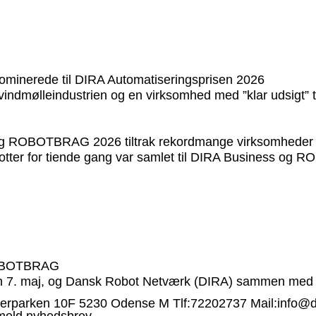
 nominerede til DIRA Automatiseringsprisen 2026
ndmølleindustrien og en virksomhed med ”klar udsigt” ti
 og ROBOTBRAG 2026 tiltrak rekordmange virksomheder 
otter for tiende gang var samlet til DIRA Business og
g ROBOTBRAG
en 7. maj, og Dansk Robot Netværk (DIRA) sammen med Tekn
erparken 10F
5230
Odense M
Tlf:
72202737
Mail:
info@d