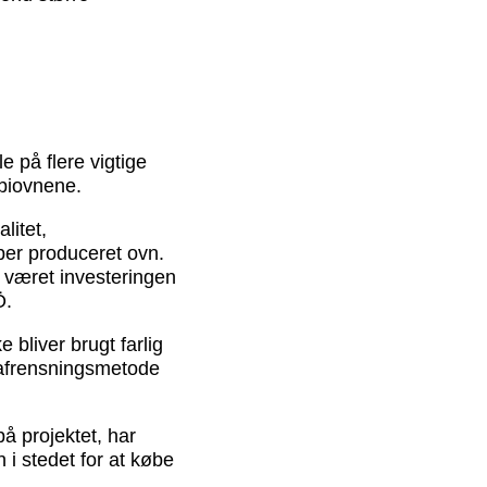
 på flere vigtige
mbiovnene.
litet,
per produceret ovn.
t været investeringen
Ö.
e bliver brugt farlig
 afrensningsmetode
 projektet, har
 i stedet for at købe