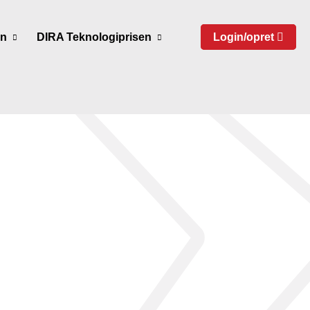
en
DIRA Teknologiprisen
Login/opret