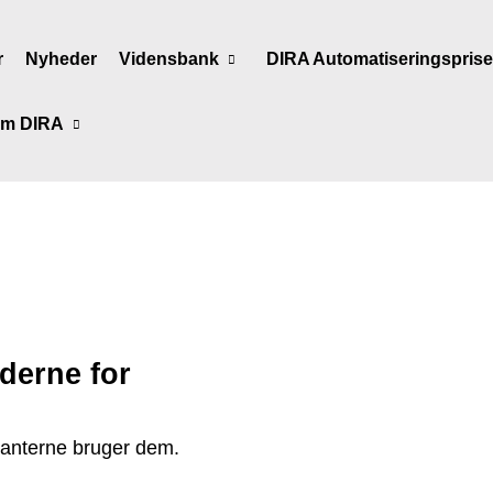
r
Nyheder
Vidensbank
DIRA Automatiseringspris
m DIRA
derne for
ranterne bruger dem.