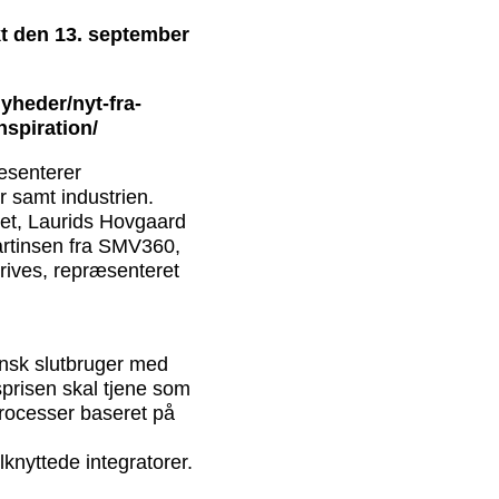
kt den 13. september
yheder/nyt-fra-
nspiration/
æsenterer
r samt industrien.
tet, Laurids Hovgaard
rtinsen fra SMV360,
rives, repræsenteret
ansk slutbruger med
prisen skal tjene som
processer baseret på
lknyttede integratorer.